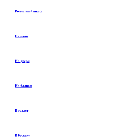
Роллетный шкаф
На окна
На двери
На балкон
В туалет
В беседку