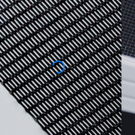
МОСКИТНЫЕ СЕТКИ
АНТИПЫЛЬЦА
Заказать москитную сетку «Антипыльца» мо
защищает помещение от пыльцы растений, 
среду для людей с аллергией. Полотно с яч
задерживает даже мельчайшие частицы, пр
естественное освещение.
Ц
Изготовим по вашим размерам
От производителя под ключ
3
2
2 года гарантии