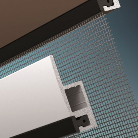
МОСКИТНЫЕ СЕТКИ
УСИЛЕННЫЕ
Усиленная москитная сетка с 
защита помещения от насекомы
тополиного пуха, пыли, дождя
устанавливаются на пластиков
Цена
3060
-7%
2850
₽