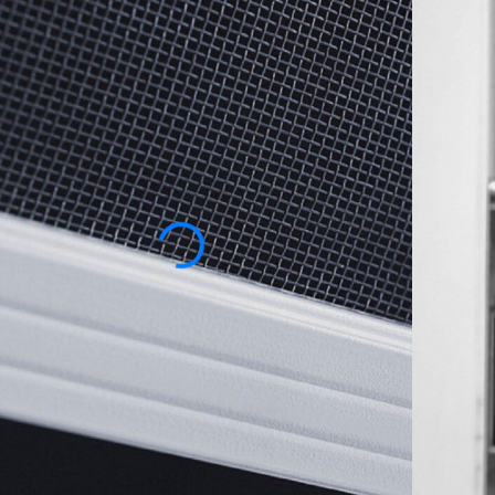
жно с учетом здоровья и комфорта: она эффективно
пыли и мелких насекомых, создавая безопасную
ейками 1,2×0,2 мм из крученой полиэстеровой нити
и этом сохраняет вентиляцию и достаточное
ена
250
-10%
930
₽