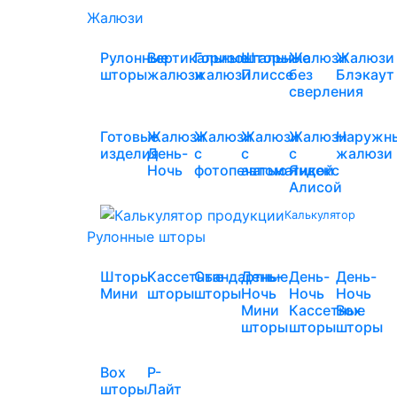
Жалюзи
Рулонные
Вертикальные
Горизонтальные
Шторы
Жалюзи
Жалюзи
шторы
жалюзи
жалюзи
Плиссе
без
Блэкаут
сверления
Готовые
Жалюзи
Жалюзи
Жалюзи
Жалюзи
Наружн
изделия
День-
с
с
с
жалюзи
Ночь
фотопечатью
автоматикой
Яндекс
Алисой
Калькулятор
Рулонные шторы
Шторы
Кассетные
Стандартные
День-
День-
День-
Мини
шторы
шторы
Ночь
Ночь
Ночь
Мини
Кассетные
Box
шторы
шторы
шторы
Box
Р-
шторы
Лайт