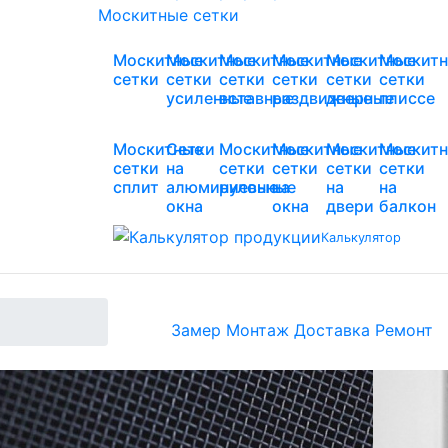
Москитные сетки
Москитные
Москитные
Москитные
Москитные
Москитные
Москит
сетки
сетки
сетки
сетки
сетки
сетки
усиленные
вставные
раздвижные
дверные
плиссе
Москитные
Сетки
Москитные
Москитные
Москитные
Москит
сетки
на
сетки
сетки
сетки
сетки
сплит
алюминиевые
рулонные
на
на
на
окна
окна
двери
балкон
Калькулятор
Замер
Монтаж
Доставка
Ремонт