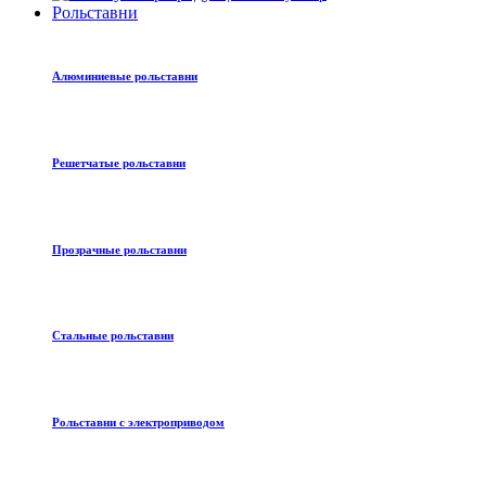
Рольставни
Алюминиевые рольставни
Решетчатые рольставни
Прозрачные рольставни
Стальные рольставни
Рольставни с электроприводом