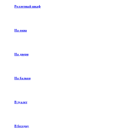
Роллетный шкаф
На окна
На двери
На балкон
В туалет
В беседку