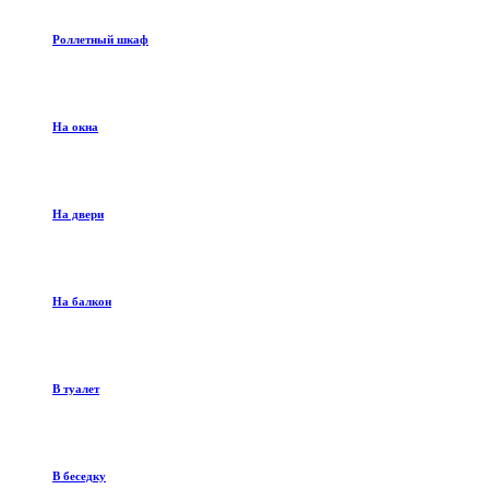
Роллетный шкаф
На окна
На двери
На балкон
В туалет
В беседку