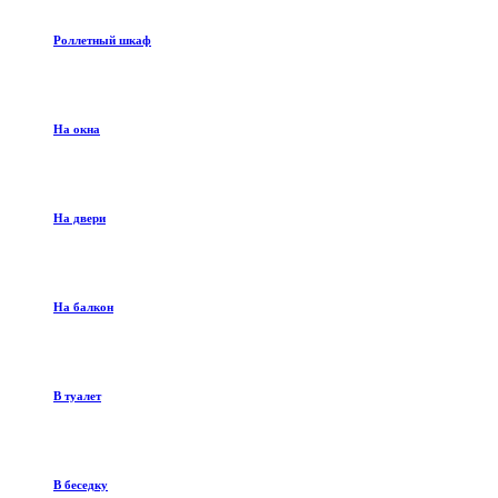
Роллетный шкаф
На окна
На двери
На балкон
В туалет
В беседку