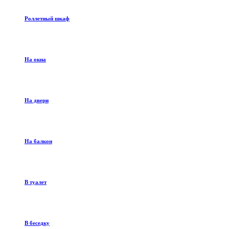
Роллетный шкаф
На окна
На двери
На балкон
В туалет
В беседку