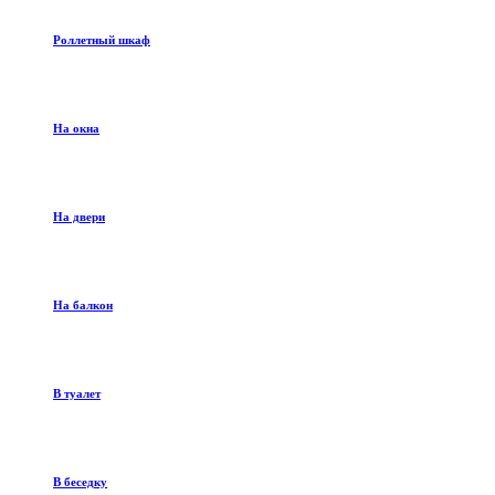
Роллетный шкаф
На окна
На двери
На балкон
В туалет
В беседку