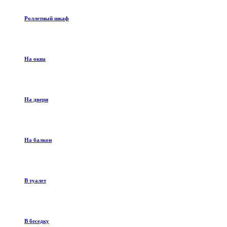
Роллетный шкаф
На окна
На двери
На балкон
В туалет
В беседку