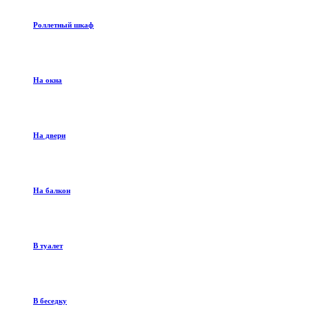
Роллетный шкаф
На окна
На двери
На балкон
В туалет
В беседку