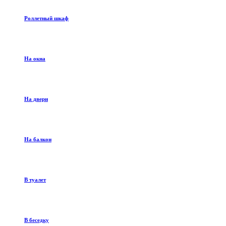
Роллетный шкаф
На окна
На двери
На балкон
В туалет
В беседку