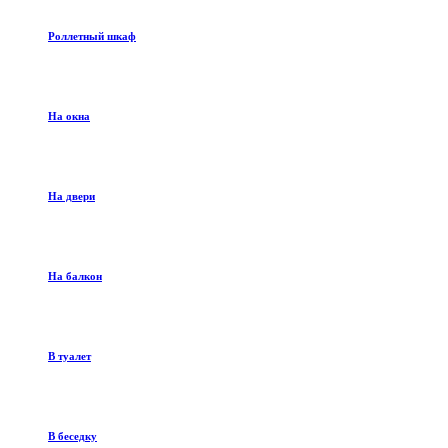
Роллетный шкаф
На окна
На двери
На балкон
В туалет
В беседку