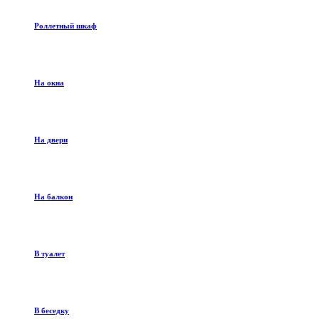
Роллетный шкаф
На окна
На двери
На балкон
В туалет
В беседку