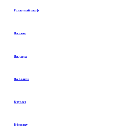
Роллетный шкаф
На окна
На двери
На балкон
В туалет
В беседку