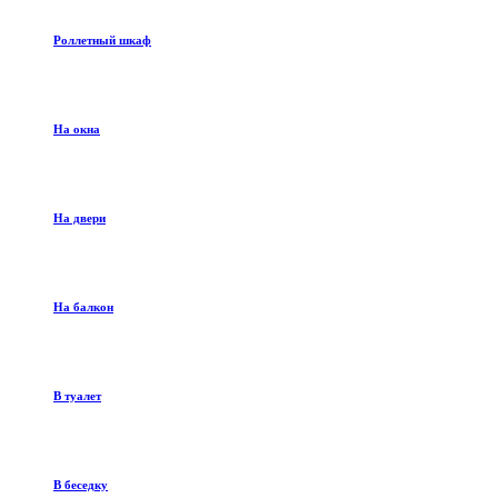
Роллетный шкаф
На окна
На двери
На балкон
В туалет
В беседку