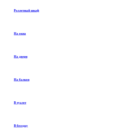
Роллетный шкаф
На окна
На двери
На балкон
В туалет
В беседку