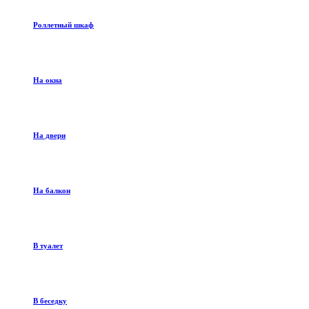
Роллетный шкаф
На окна
На двери
На балкон
В туалет
В беседку