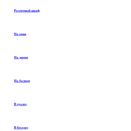
Роллетный шкаф
На окна
На двери
На балкон
В туалет
В беседку