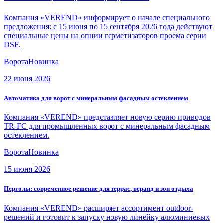
Компания «VEREND» информирует о начале специального
предложения: с 15 июня по 15 сентября 2026 года действуют
специальные цены на опции герметизаторов проема серии
DSF.
Ворота
Новинка
22 июня 2026
Автоматика для ворот с минеральным фасадным остеклением
Компания «VEREND» представляет новую серию приводов
TR-FC для промышленных ворот с минеральным фасадным
остеклением.
Ворота
Новинка
15 июня 2026
Перголы: современное решение для террас, веранд и зон отдыха
Компания «VEREND» расширяет ассортимент outdoor-
решений и готовит к запуску новую линейку алюминиевых