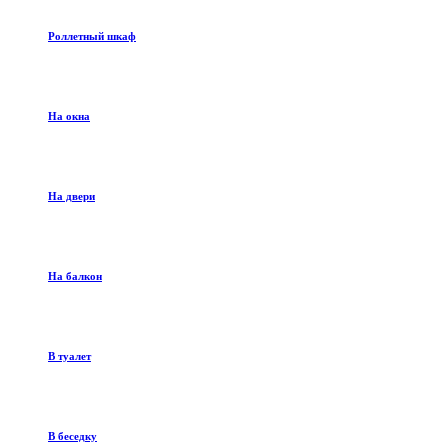
Роллетный шкаф
На окна
На двери
На балкон
В туалет
В беседку