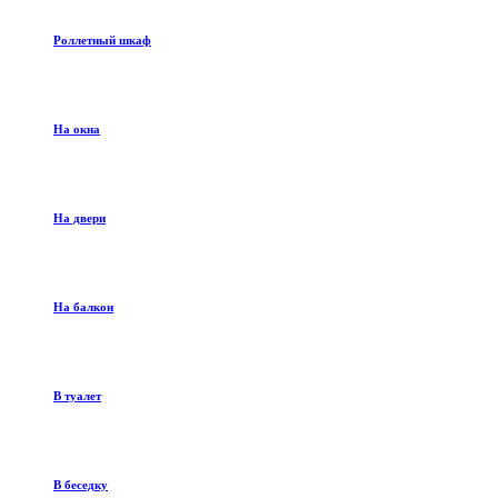
Роллетный шкаф
На окна
На двери
На балкон
В туалет
В беседку