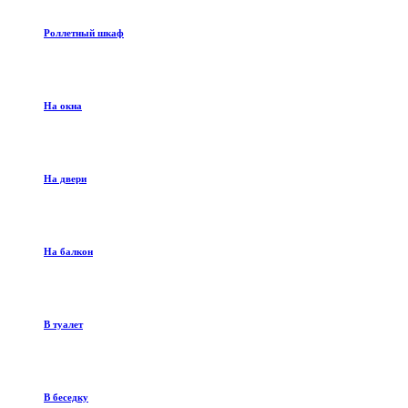
Роллетный шкаф
На окна
На двери
На балкон
В туалет
В беседку