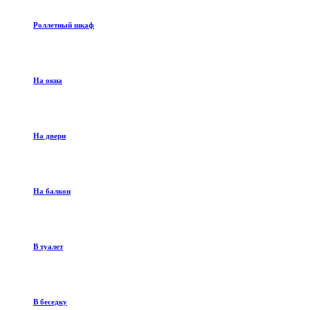
Роллетный шкаф
На окна
На двери
На балкон
В туалет
В беседку