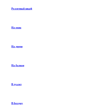
Роллетный шкаф
На окна
На двери
На балкон
В туалет
В беседку