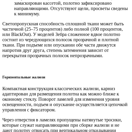
замаскирован кассетой, полотно зафиксировано
направляющими. Отсутствуют щели, просветы сведены
к минимуму.
Светопропускная способность сплошной ткани может быть
частичной (25–75 процентов) либо полной (100 процентов,
или BlackOut). У моделей Зебра сложенное вдвое полотно
состоит из чередующихся полосок прозрачной и плотной
ткани. При подъеме или опускании обе части движутся
напротив друг друга, степень затемнения зависит от
перекрытия прозрачных полосок непрозрачными.
Горизонтальные жалюзи
Компактная конструкция классических жалюзи, карниз
адаптирован для размещения полотна как можно ближе к
оконному стеклу. Поворот ламелей для изменения уровня
освещенности, подъем и опускание осуществляется цепочкой
управления с фиксатором.
Через отверстия в ламелях пропущены натянутые тросики,
которые служат направляющими при сборке жалюзи и не
дают полотну отвисать при вертикальном откидывании