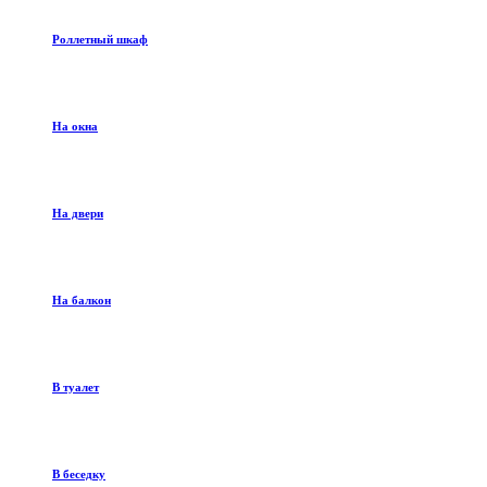
Роллетный шкаф
На окна
На двери
На балкон
В туалет
В беседку