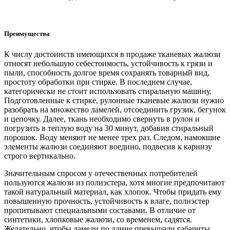
Преимущества
К числу достоинств имеющихся в продаже тканевых жалюзи
относят небольшую себестоимость, устойчивость к грязи и
пыли, способность долгое время сохранять товарный вид,
простоту обработки при стирке. В последнем случае,
категорически не стоит использовать стиральную машину.
Подготовленные к стирке, рулонные тканевые жалюзи нужно
разобрать на множество ламелей, отсоединить грузик, бегунок
и цепочку. Далее, ткань необходимо свернуть в рулон и
погрузить в теплую воду на 30 минут, добавив стиральный
порошок. Воду меняют не менее трех раз. Следом, намокшие
элементы жалюзи соединяют воедино, подвесив к карнизу
строго вертикально.
Значительным спросом у отечественных потребителей
пользуются жалюзи из полиэстера, хотя многие предпочитают
такой натуральный материал, как хлопок. Чтобы придать ему
повышенную прочность, устойчивость к влаге, полиэстер
пропитывают специальными составами. В отличие от
синтетики, хлопковые жалюзи, со временем, садятся.
Желательно, чтобы ламели по длине превышали габариты