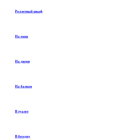
Роллетный шкаф
На окна
На двери
На балкон
В туалет
В беседку