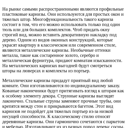
На рынке самыми распространенными являются профильные
пластиковые карнизы. Они используются для простых окон и
тяжелых штор. Многофункциональность такого карниза
состоит в том, что его можно использовать только под один
тюль или для больших комплектов. Чтоб придать окну
строгий вид, можно вставить декоративную накладку под
дерево. Одним из видов оконных конструкций, которые
украсят квартиру в классическом или современном стиле,
являются металлические карнизы. Необычные оттенки
металла, такие как состаренное золото, серебро и
металлическая фурнитура, придают комнатам изысканности.
На металлических карнизах выгодней будут смотреться
шторы на люверсах и комплекты из портьер.
Металлические карнизы придадут приятный вид любой
комнате. Они изготавливаются по индивидуальному заказу.
Кованые наконечники будут притягивать взгляд к шторам как
к особому элементу декора. Струнные карнизы выглядят
лаконично. Стальные струны заменяют прочные трубы, они
крепятся между стен и прикрываются багетом. Этот вид
карнизов не подойдет для тяжелых портьер из-за низкой
несущей способности. К классическому стилю относят
деревянные карнизы. Они гармонично сочетаются с паркетом
и мебелью. Изготавливают их из разных пород дерева: сосны,