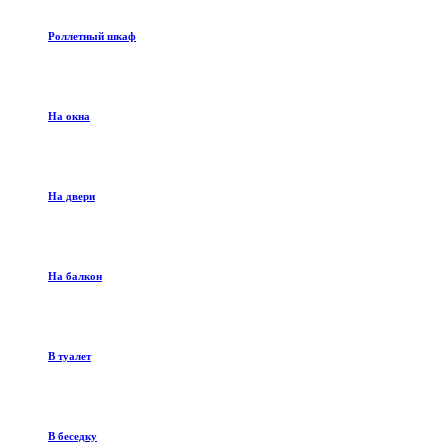
Роллетный шкаф
На окна
На двери
На балкон
В туалет
В беседку