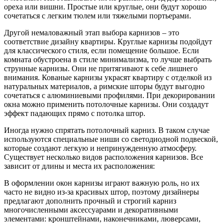
ореха или вишни. Простые или круглые, они будут хорошо
сочетаться с легким тюлем или тяжелыми портьерами.
Другой немаловажный этап выбора карнизов – это
соответствие дизайну квартиры. Круглые карнизы подойдут
для классического стиля, если помещение большое. Если
комната обустроена в стиле минимализма, то лучше выбрать
струнные карнизы. Они не притягивают к себе лишнего
внимания. Кованые карнизы украсят квартиру с отделкой из
натуральных материалов, а римские шторы будут выгодно
сочетаться с алюминиевыми профилями. При декорировании
окна можно применить потолочные карнизы. Они создадут
эффект падающих прямо с потолка штор.
Иногда нужно спрятать потолочный карниз. В таком случае
используются специальные ниши со светодиодной подвеской,
которые создают легкую и непринужденную атмосферу.
Существует несколько видов расположения карнизов. Все
зависит от длины и места их расположения:
В оформлении окон карнизы играют важную роль, но их
часто не видно из-за красивых штор, поэтому дизайнеры
предлагают дополнить прочный и строгий карниз
многочисленными аксессуарами и декоративными
элементами: кронштейнами, наконечниками, люверсами,